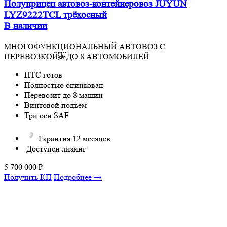
Полуприцеп автовоз-контейнеровоз JUYUN
LYZ9222TCL трёхосный
В наличии
МНОГОФУНКЦИОНАЛЬНЫЙ АВТОВОЗ С
ПЕРЕВОЗКОЙ ДО 8 АВТОМОБИЛЕЙ
ПТС готов
Полностью оцинкован
Перевозит до 8 машин
Винтовой подъем
Три оси SAF
Гарантия 12 месяцев
Доступен лизинг
5 700 000
₽
Получить КП
Подробнее →